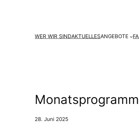
Zum
Inhalt
springen
WER WIR SIND
AKTUELLES
ANGEBOTE
F
Monatsprogramm 
28. Juni 2025