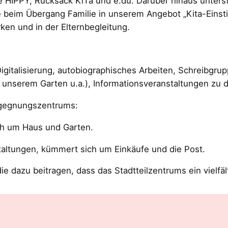
HIPPY, Rucksack KiTa und e:du. Darüber hinaus unterstü
beim Übergang Familie in unserem Angebot „Kita-Einstieg
ken und in der Elternbegleitung.
Digitalisierung, autobiographisches Arbeiten, Schreibgru
n unserem Garten u.a.), Informationsveranstaltungen zu
egegnungszentrums:
h um Haus und Garten.
nstaltungen, kümmert sich um Einkäufe und die Post.
e dazu beitragen, dass das Stadtteilzentrums ein vielfäl