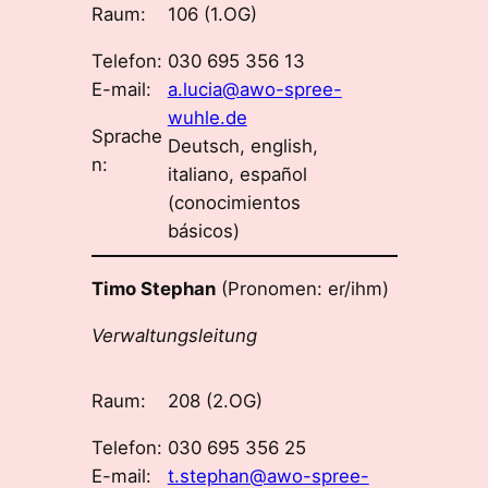
Raum:
106 (1.OG)
Telefon:
030 695 356 13
E-mail:
a.lucia@awo-spree-
wuhle.de
Sprache
Deutsch, english,
n:
italiano, español
(conocimientos
básicos)
Timo Stephan
(Pronomen: er/ihm)
Verwaltungsleitung
Raum:
208 (2.OG)
Telefon:
030 695 356 25
E-mail:
t.stephan@awo-spree-