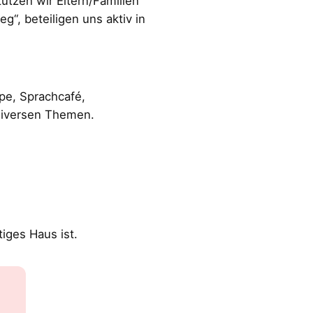
tzen wir Eltern/Familien
“, beteiligen uns aktiv in
ppe, Sprachcafé,
 diversen Themen.
tiges Haus ist.