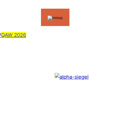
V
QAW 2026