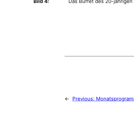
Bild 4:
Das Buffet des 20-jährigen Jub
←
Previous:
Monatsprogram