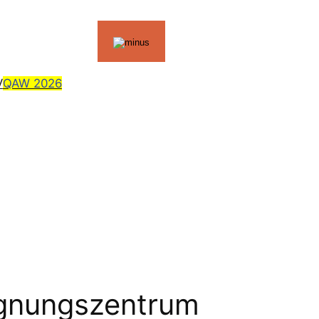
V
QAW 2026
egnungszentrum