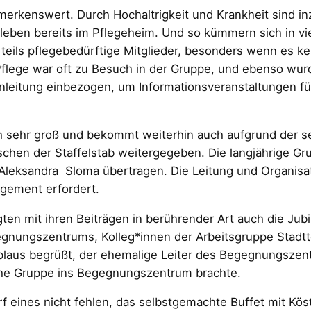
bemerkenswert. Durch Hochaltrigkeit und Krankheit sind 
leben bereits im Pflegeheim. Und so kümmern sich in vi
 teils pflegebedürftige Mitglieder, besonders wenn es ke
Pflege war oft zu Besuch in der Gruppe, und ebenso wu
nleitung einbezogen, um Informationsveranstaltungen fü
 sehr groß und bekommt weiterhin auch aufgrund der se
chen der Staffelstab weitergegeben. Die langjährige Grup
 Aleksandra Sloma übertragen. Die Leitung und Organisat
agement erfordert.
en mit ihren Beiträgen in berührender Art auch die Jubi
nungszentrums, Kolleg*innen der Arbeitsgruppe Stadtt
aus begrüßt, der ehemalige Leiter des Begegnungszentru
che Gruppe ins Begegnungszentrum brachte.
 eines nicht fehlen, das selbstgemachte Buffet mit Köst