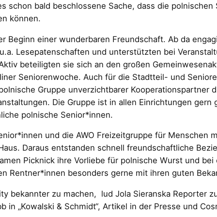
 schon bald beschlossene Sache, dass die polnischen 
en können.
der Beginn einer wunderbaren Freundschaft. Ab da engag
a. Lesepatenschaften und unterstützten bei Veranstalt
ktiv beteiligten sie sich an den großen Gemeinwesenak
rliner Seniorenwoche. Auch für die Stadtteil- und Seni
e polnische Gruppe unverzichtbarer Kooperationspartner
staltungen. Die Gruppe ist in allen Einrichtungen gern
liche polnische Senior*innen.
n Senior*innen und die AWO Freizeitgruppe für Menschen
Haus. Daraus entstanden schnell freundschaftliche Bez
amen Picknick ihre Vorliebe für polnische Wurst und bei
n Rentner*innen besonders gerne mit ihren guten Bekan
ty bekannter zu machen, lud Jola Sieranska Reporter zu
bb in „Kowalski & Schmidt“, Artikel in der Presse und C