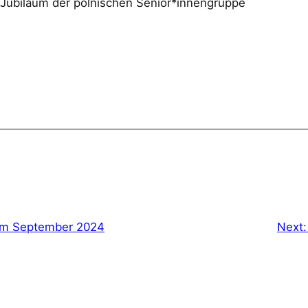
iläum der polnischen Senior*innengruppe
m September 2024
Next