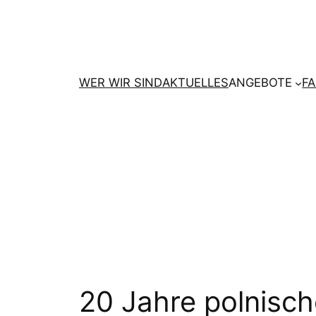
Zum
Inhalt
springen
WER WIR SIND
AKTUELLES
ANGEBOTE
F
20 Jahre polnis